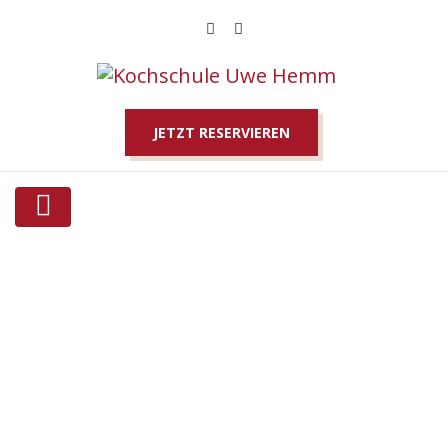
JETZT RESERVIEREN
Good place to eat
HOME
REVIEW
GOOD PLACE TO EAT