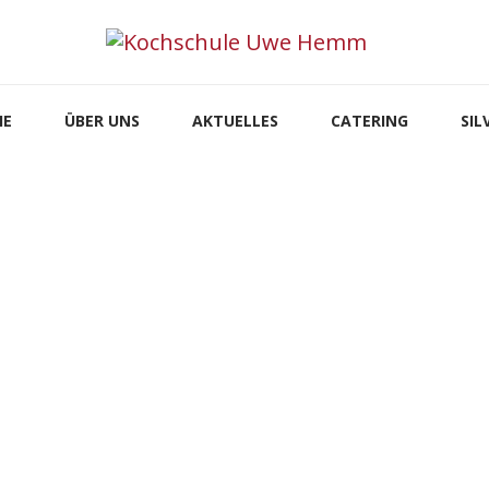
IE
ÜBER UNS
AKTUELLES
CATERING
SI
Silverbowl
HOME
UNCATEGORIZED
SILVERBOWL