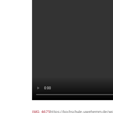
IMG_4675
https://kochschule-uwehemm.de/w