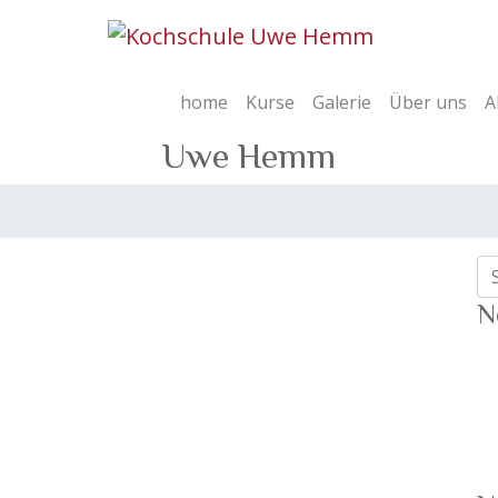
home
Kurse
Galerie
Über uns
A
Uwe Hemm
N