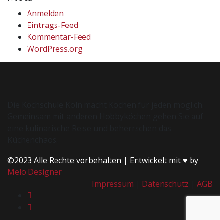
Anmelden
Eintrags-Feed
Kommentar-Feed
WordPress.org
Die Kochschule Köln macht Kochen für jeden möglich.
Gemeinsam mit anderen Hobbyköchen gehen Sie auf
eine kulinarische Reise und beherrschen das
Küchenchaos.
©2023 Alle Rechte vorbehalten | Entwickelt mit ♥ by
Melo Designer
Impressum
|
Datenschutz
|
AGB