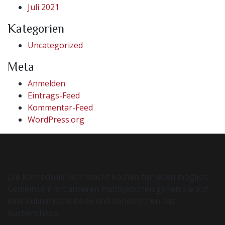
Juli 2021
Kategorien
Uncategorized
Meta
Anmelden
Eintrags-Feed
Kommentar-Feed
WordPress.org
Die Kochschule Köln macht Kochen für jeden möglich.
Gemeinsam mit anderen Hobbyköchen gehen Sie auf
eine kulinarische Reise und beherrschen das
Küchenchaos.