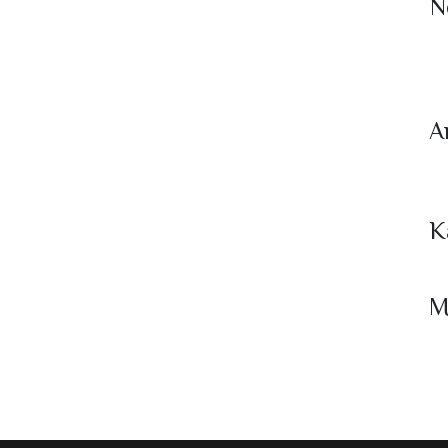
N
A
K
M