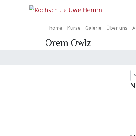
home
Kurse
Galerie
Über uns
A
Orem Owlz
N